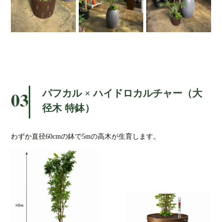
パフカル × ハイドロカルチャー（大
03
径木 特鉢）
わずか直径60cmの鉢で5mの高木が生育します。