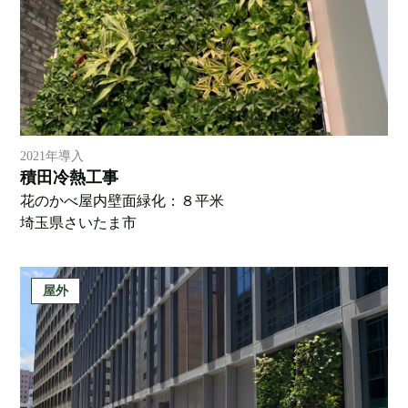
2021年導入
積田冷熱工事
花のかべ屋内壁面緑化：８平米
埼玉県さいたま市
屋外