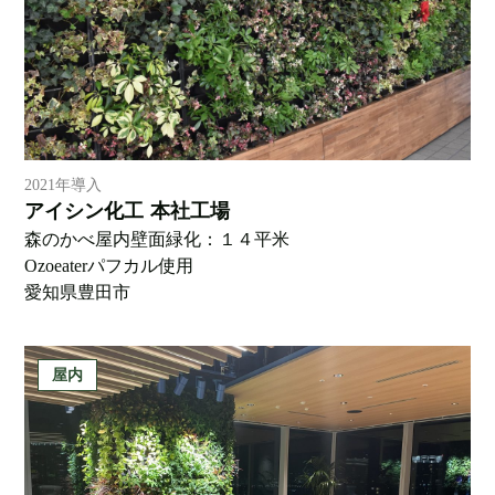
2021年導入
アイシン化工 本社工場
森のかべ屋内壁面緑化：１４平米
Ozoeaterパフカル使用
愛知県豊田市
屋内