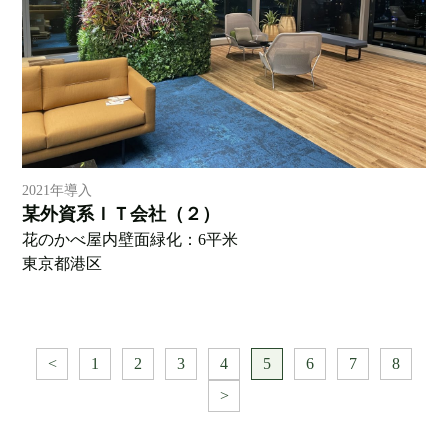
2021年導入
某外資系ＩＴ会社（２）
花のかべ屋内壁面緑化：6平米
東京都港区
<
1
2
3
4
5
6
7
8
>