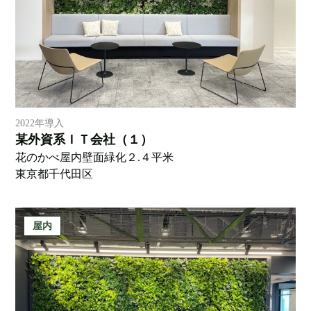
2022年導入
某外資系ＩＴ会社（１）
花のかべ屋内壁面緑化２.４平米
東京都千代田区
屋内