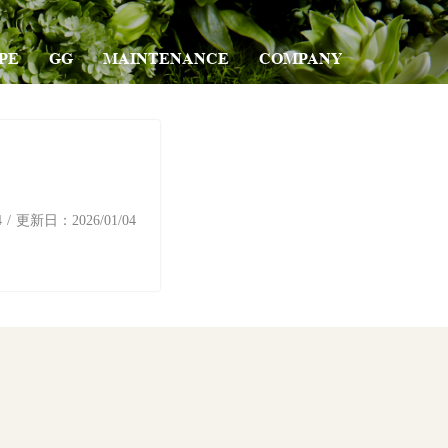
PE
GG
MAINTENANCE
COMPANY
4
/ 更新日：
2026/01/04