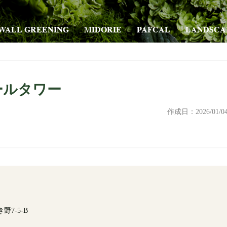
WALL GREENING
MIDORIE
PAFCAL
LANDSCA
ールタワー
作成日：
2026/01/0
7-5-B